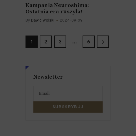
Kampania Neuroshima:
Ostatnia era ruszyła!
By
Dawid Wolski
2024-09-09
Stronicowanie
PAGE
1
PAGE
2
PAGE
3
>
…
PAGE
6
wpisów
Newsletter