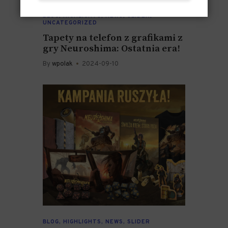
BLOG
,
HIGHLIGHTS
,
NEWS
,
SLIDER
,
UNCATEGORIZED
Tapety na telefon z grafikami z
gry Neuroshima: Ostatnia era!
By
wpolak
2024-09-10
BLOG
,
HIGHLIGHTS
,
NEWS
,
SLIDER