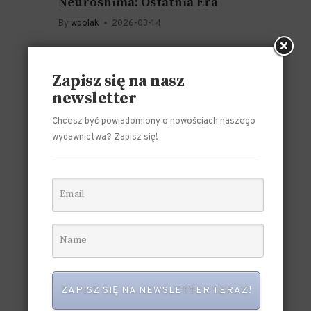
Neuroshima: Ostatnia Era
By
wpolak
2026-03-14
Zapisz się na nasz
newsletter
Chcesz być powiadomiony o nowościach naszego
wydawnictwa? Zapisz się!
BLOG
,
HIGHLIGHTS
,
NEWS
,
SLIDER
Neuroshima: Ostatnia era –
BETA zasad gotowa!
ZAPISZ SIĘ NA NEWSLETTER TERAZ!
By
Dawid Wolski
2025-01-13