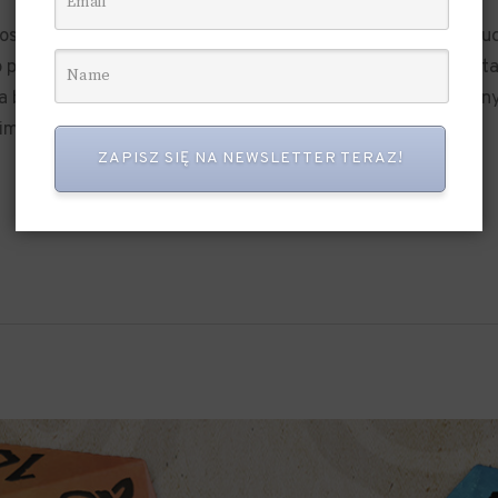
prostych, ale jednocześnie angażujących mechanik oraz pob
 początku wiedzieliśmy, że przeniesienie wspaniałego świa
ka będzie trudnym zadaniem, wymagającym osoby o ogromnym
kim, nie wahaliśmy…
ZAPISZ SIĘ NA NEWSLETTER TERAZ!