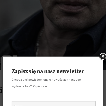
Zapisz się na nasz newsletter
Chcesz być powiadomiony o nowościach naszego
wydawnictwa? Zapisz się!
itowski