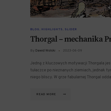
BLOG
,
HIGHLIGHTS
,
SLIDER
Thorgal – mechanika Pr
By
Dawid Wolski
2023-06-09
Jedną z kluczowych motywacji Thorgala jest 
tułaczce po nieznanych ziemiach, jednak ty
niego bliscy. W grze fabularnej Thorgal od
READ MORE